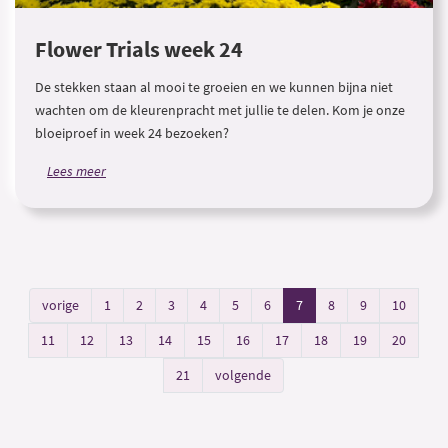
Flower Trials week 24
De stekken staan al mooi te groeien en we kunnen bijna niet
wachten om de kleurenpracht met jullie te delen. Kom je onze
bloeiproef in week 24 bezoeken?
Lees meer
vorige
1
2
3
4
5
6
7
8
9
10
11
12
13
14
15
16
17
18
19
20
21
volgende