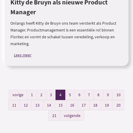
Kitty de Bruyn als nieuwe Product
Manager
Onlangs heeft Kitty de Bruyn ons team versterkt als Product
Manager. Productmanagement is een essentiële rol binnen
Floritec en vormt de schakel tussen veredeling, verkoop en
marketing.
Lees meer
vorige
1
2
3
4
5
6
7
8
9
10
11
12
13
14
15
16
17
18
19
20
21
volgende