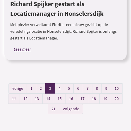
Richard Spijker gestart als
Locatiemanager in Honselersdijk
Met plezier verwelkomt Floritec een nieuw gezicht op de
veredelingslocatie in Honselersdijk: Richard Spijker is onlangs
gestart als Locatiemanager.
Lees meer
vorige
1
2
3
4
5
6
7
8
9
10
11
12
13
14
15
16
17
18
19
20
21
volgende