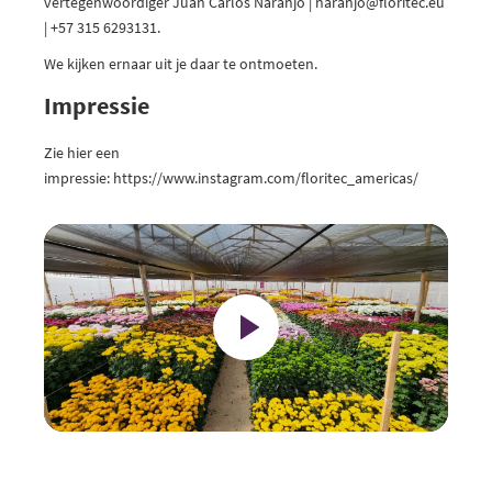
vertegenwoordiger Juan Carlos Naranjo | naranjo@floritec.eu
| +57 315 6293131.
We kijken ernaar uit je daar te ontmoeten.
Impressie
Zie hier een
impressie:
https://www.instagram.com/floritec_americas/
Play