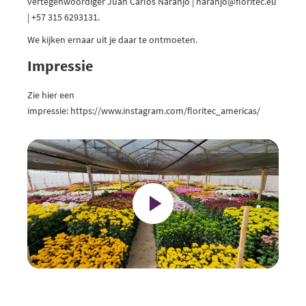
vertegenwoordiger Juan Carlos Naranjo | naranjo@floritec.eu
| +57 315 6293131.
We kijken ernaar uit je daar te ontmoeten.
Impressie
Zie hier een
impressie:
https://www.instagram.com/floritec_americas/
Play