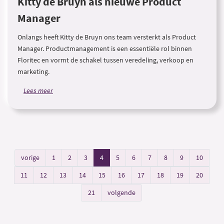
Kitty de Bruyn als nieuwe Product
Manager
Onlangs heeft Kitty de Bruyn ons team versterkt als Product
Manager. Productmanagement is een essentiële rol binnen
Floritec en vormt de schakel tussen veredeling, verkoop en
marketing.
Lees meer
vorige
1
2
3
4
5
6
7
8
9
10
11
12
13
14
15
16
17
18
19
20
21
volgende