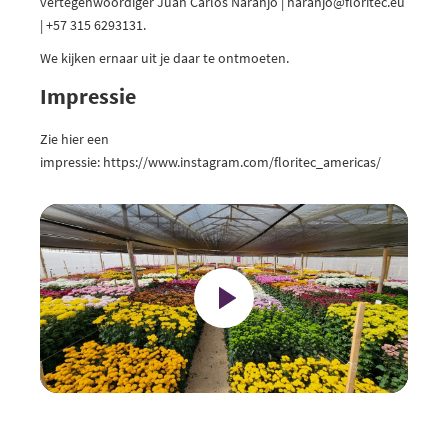
vertegenwoordiger Juan Carlos Naranjo | naranjo@floritec.eu
| +57 315 6293131.
We kijken ernaar uit je daar te ontmoeten.
Impressie
Zie hier een
impressie:
https://www.instagram.com/floritec_americas/
Play