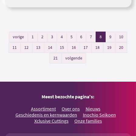
vorige
1
2
3
4
5
6
7
8
9
10
11
12
13
14
15
16
17
18
19
20
21
volgende
Meest bezochte pagina's:
Assortiment
Over ons
Nieuws
Geschiedenis en kernwaarden
Inochio Seikoen
Xclusive Cuttings
Onze families