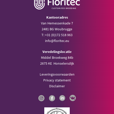
Kantooradres
Van Hemessenkade 7
2481 BG Woubrugge
T: +31 (0)172 518 963
info@floritec.eu
Veredelingslocatie
Middel Broekweg 84b
2675 KE Honselersdijk
Leveringsvoorwaarden
Privacy statement
Disclaimer