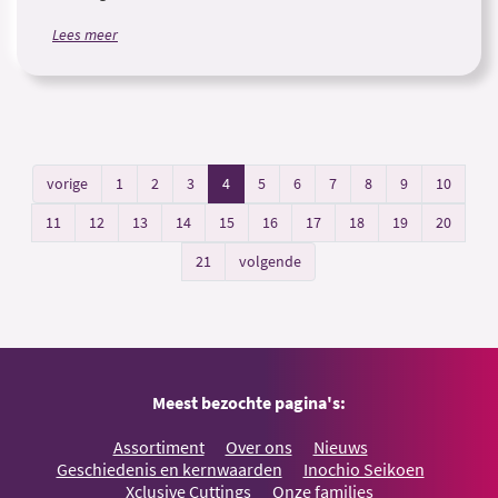
Lees meer
vorige
1
2
3
4
5
6
7
8
9
10
11
12
13
14
15
16
17
18
19
20
21
volgende
Meest bezochte pagina's:
Assortiment
Over ons
Nieuws
Geschiedenis en kernwaarden
Inochio Seikoen
Xclusive Cuttings
Onze families