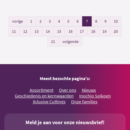
vorige
1
2
3
4
5
6
7
8
9
10
11
12
13
14
15
16
17
18
19
20
21
volgende
Meest bezochte pagina's:
Assortiment
Over ons
Nieuws
Geschiedenis en kernwaarden
Inochio Seikoen
Xclusive Cuttings
Onze families
Meld je aan voor onze nieuwsbrief!