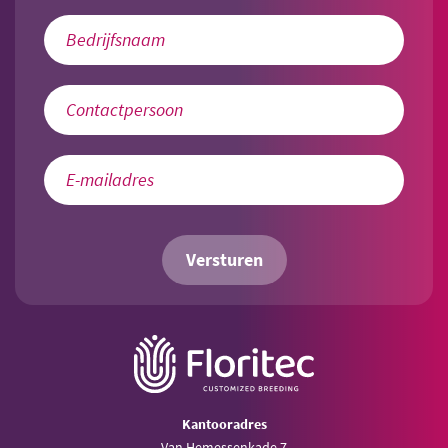
Versturen
Kantooradres
Van Hemessenkade 7