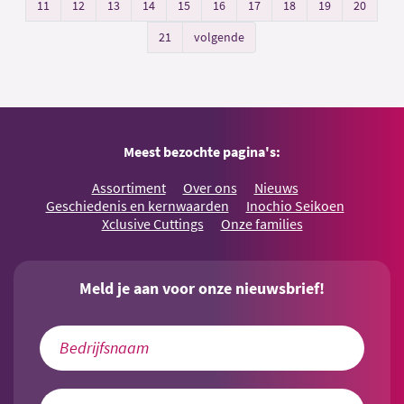
11
12
13
14
15
16
17
18
19
20
21
volgende
Meest bezochte pagina's:
Assortiment
Over ons
Nieuws
Geschiedenis en kernwaarden
Inochio Seikoen
Xclusive Cuttings
Onze families
Meld je aan voor onze nieuwsbrief!