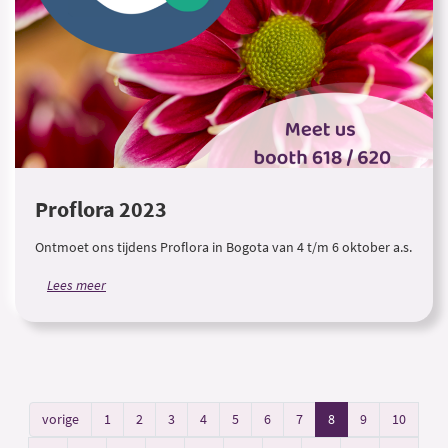
Proflora 2023
Ontmoet ons tijdens Proflora in Bogota van 4 t/m 6 oktober a.s.
Lees meer
vorige
1
2
3
4
5
6
7
8
9
10