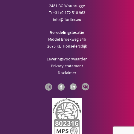
2481 BG Woubrugge
T: +31 (0)172 518 963
info@floritec.eu
Veredelingslocatie
Middel Broekweg 84b
2675 KE Honselersdijk
Leveringsvoorwaarden
Privacy statement
Disclaimer