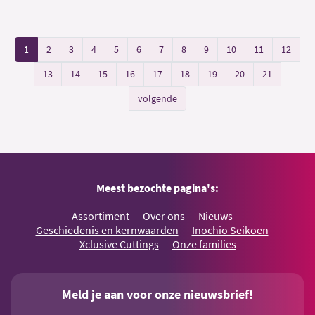
1
2
3
4
5
6
7
8
9
10
11
12
13
14
15
16
17
18
19
20
21
volgende
Meest bezochte pagina's:
Assortiment
Over ons
Nieuws
Geschiedenis en kernwaarden
Inochio Seikoen
Xclusive Cuttings
Onze families
Meld je aan voor onze nieuwsbrief!