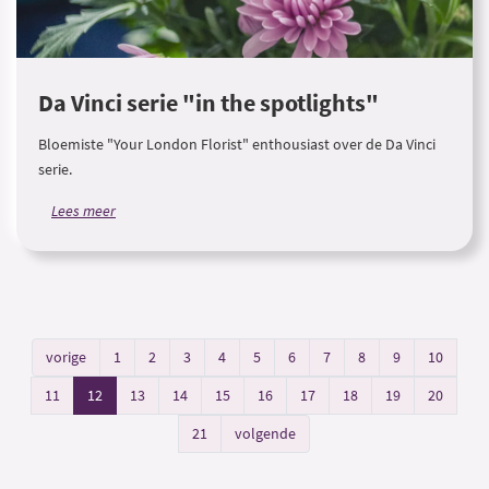
Da Vinci serie "in the spotlights"
Bloemiste "Your London Florist" enthousiast over de Da Vinci
serie.
Lees meer
vorige
1
2
3
4
5
6
7
8
9
10
11
12
13
14
15
16
17
18
19
20
21
volgende