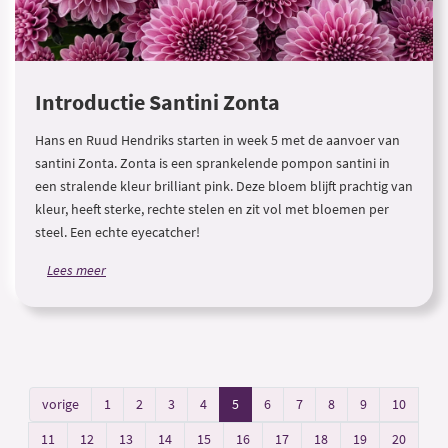
Introductie Santini Zonta
Hans en Ruud Hendriks starten in week 5 met de aanvoer van
santini Zonta. Zonta is een sprankelende pompon santini in
een stralende kleur brilliant pink. Deze bloem blijft prachtig van
kleur, heeft sterke, rechte stelen en zit vol met bloemen per
steel. Een echte eyecatcher!
Lees meer
vorige
1
2
3
4
5
6
7
8
9
10
11
12
13
14
15
16
17
18
19
20