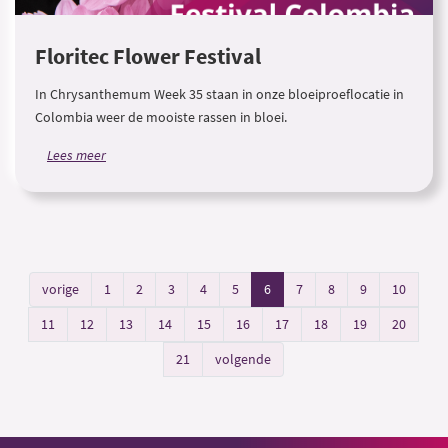
Floritec Flower Festival
In Chrysanthemum Week 35 staan in onze bloeiproeflocatie in
Colombia weer de mooiste rassen in bloei.
Lees meer
vorige
1
2
3
4
5
6
7
8
9
10
11
12
13
14
15
16
17
18
19
20
21
volgende