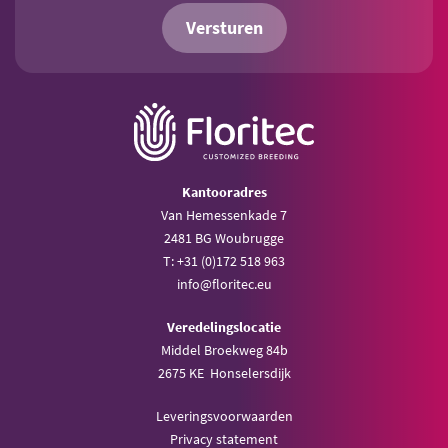
Versturen
Kantooradres
Van Hemessenkade 7
2481 BG Woubrugge
T: +31 (0)172 518 963
info@floritec.eu
Veredelingslocatie
Middel Broekweg 84b
2675 KE Honselersdijk
Leveringsvoorwaarden
Privacy statement