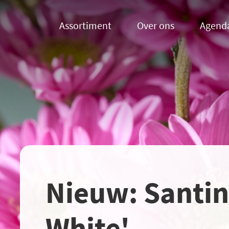
Assortiment
Over ons
Agend
Nieuw: Santin
White'