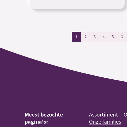
1
2
3
4
5
6
Meest bezochte
Assortiment
O
pagina's:
Onze families