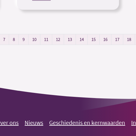
7
8
9
10
11
12
13
14
15
16
17
18
ver ons
Nieuws
Geschiedenis en kernwaarden
I