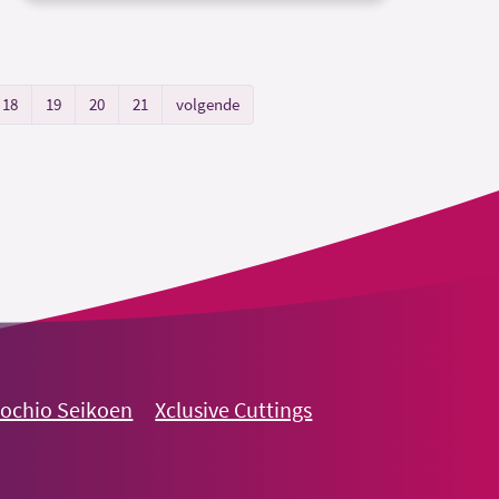
18
19
20
21
volgende
nochio Seikoen
Xclusive Cuttings