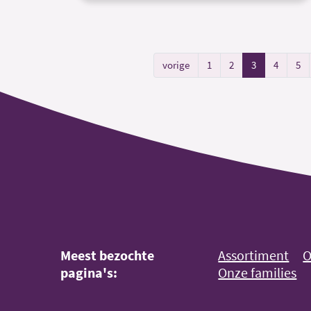
vorige
1
2
3
4
5
Meest bezochte
Assortiment
O
pagina's:
Onze families