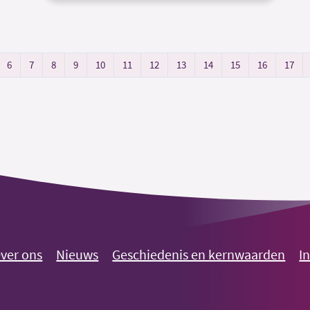
6
7
8
9
10
11
12
13
14
15
16
17
ver ons
Nieuws
Geschiedenis en kernwaarden
I