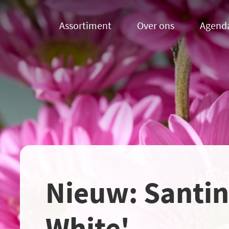
Assortiment
Over ons
Agend
Nieuw: Santin
White'