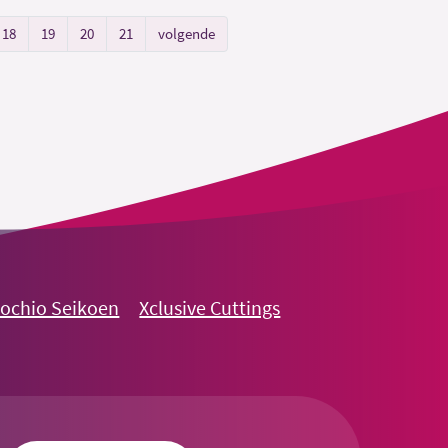
18
19
20
21
volgende
nochio Seikoen
Xclusive Cuttings