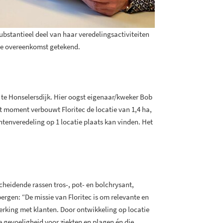
ubstantieel deel van haar veredelingsactiviteiten
 de overeenkomst getekend.
 te Honselersdijk. Hier oogst eigenaar/kweker Bob
at moment verbouwt Floritec de locatie van 1,4 ha,
ntenveredeling op 1 locatie plaats kan vinden. Het
cheidende rassen tros-, pot- en bolchrysant,
rgen: “De missie van Floritec is om relevante en
king met klanten. Door ontwikkeling op locatie
e gevoeligheid voor ziekten en plagen én die