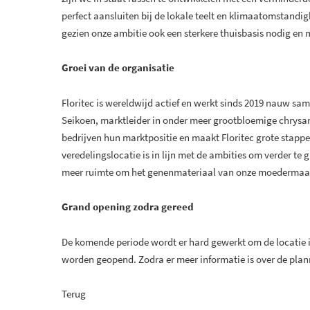
perfect aansluiten bij de lokale teelt en klimaatomstand
gezien onze ambitie ook een sterkere thuisbasis nodig en m
Groei van de organisatie
Floritec is wereldwijd actief en werkt sinds 2019 nauw sa
Seikoen, marktleider in onder meer grootbloemige chrysa
bedrijven hun marktpositie en maakt Floritec grote stapp
veredelingslocatie is in lijn met de ambities om verder te g
meer ruimte om het genenmateriaal van onze moedermaats
Grand opening zodra gereed
De komende periode wordt er hard gewerkt om de locatie in 
worden geopend. Zodra er meer informatie is over de pla
Terug