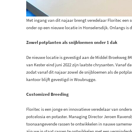
Met ingang van dit najaar brengt veredelaar Floritec een s
onder op een nieuwe locatie in Honselersdijk. Onlangs is
Zowel potplanten als snijbloemen onder 1 dak
De nieuwe locatie is gevestigd aan de Middel Broekweg 84
van Kester eind juni 2022 zijn laatste chrysanten. Vanaf d
zodat vanaf dit najaar zowel de snijbloemen als de potpla
kantoor blijft gevestigd in Woubrugge.
Customized Breeding
Floritec is een jonge en innovatieve veredelaar van onders
potcelosia en potaster. Managing Director Jeroen Ravensbe
toonaangevende rassen te ontwikkelen in nauwe samenwer
zijn we in staat rassen te ontwikkelen met een verminderd