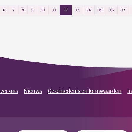
6
7
8
9
10
11
12
13
14
15
16
17
ver ons
Nieuws
Geschiedenis en kernwaarden
I