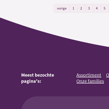
vorige
1
2
3
4
5
Meest bezochte
Assortiment
O
pagina's:
Onze families