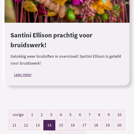
Santini Ellison prachtig voor
bruidswerk!
Gelukkig weer bruiloften in overvloed! Santini Ellison is geliefd
voor bruidswerk!
Lees meer
vorige
1
2
3
4
5
6
7
8
9
10
11
12
13
14
15
16
17
18
19
20