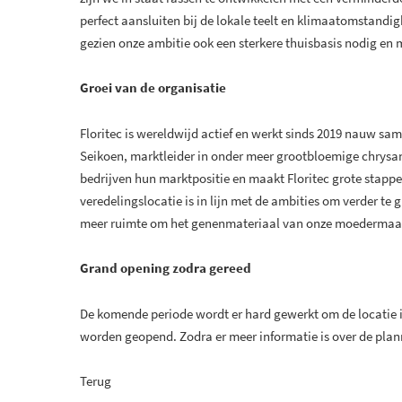
perfect aansluiten bij de lokale teelt en klimaatomstand
gezien onze ambitie ook een sterkere thuisbasis nodig en m
Groei van de organisatie
Floritec is wereldwijd actief en werkt sinds 2019 nauw sa
Seikoen, marktleider in onder meer grootbloemige chrysa
bedrijven hun marktpositie en maakt Floritec grote stapp
veredelingslocatie is in lijn met de ambities om verder te g
meer ruimte om het genenmateriaal van onze moedermaats
Grand opening zodra gereed
De komende periode wordt er hard gewerkt om de locatie in 
worden geopend. Zodra er meer informatie is over de pla
Terug