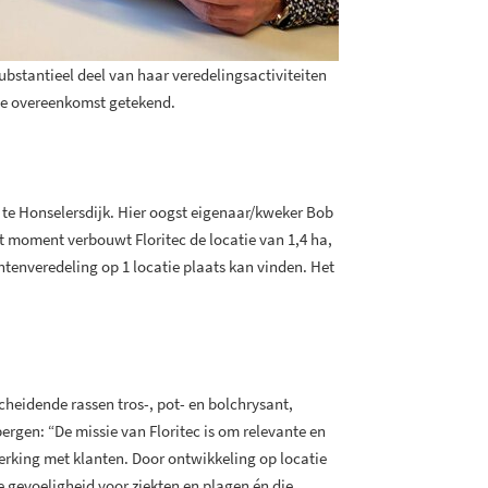
ubstantieel deel van haar veredelingsactiviteiten
 de overeenkomst getekend.
 te Honselersdijk. Hier oogst eigenaar/kweker Bob
at moment verbouwt Floritec de locatie van 1,4 ha,
ntenveredeling op 1 locatie plaats kan vinden. Het
cheidende rassen tros-, pot- en bolchrysant,
rgen: “De missie van Floritec is om relevante en
king met klanten. Door ontwikkeling op locatie
e gevoeligheid voor ziekten en plagen én die