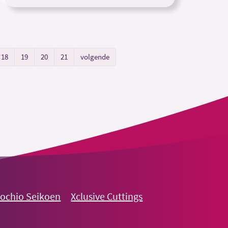
18
19
20
21
volgende
nochio Seikoen
Xclusive Cuttings