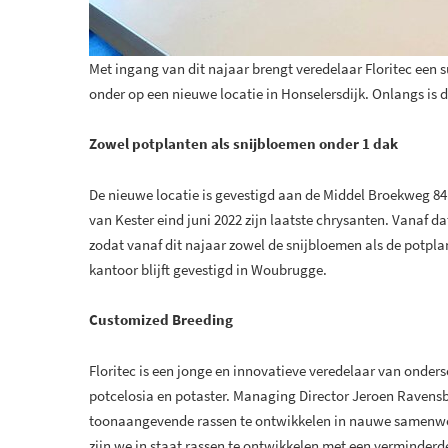
Met ingang van dit najaar brengt veredelaar Floritec een s
onder op een nieuwe locatie in Honselersdijk. Onlangs is
Zowel potplanten als snijbloemen onder 1 dak
De nieuwe locatie is gevestigd aan de Middel Broekweg 84
van Kester eind juni 2022 zijn laatste chrysanten. Vanaf d
zodat vanaf dit najaar zowel de snijbloemen als de potpla
kantoor blijft gevestigd in Woubrugge.
Customized Breeding
Floritec is een jonge en innovatieve veredelaar van onders
potcelosia en potaster. Managing Director Jeroen Ravensbe
toonaangevende rassen te ontwikkelen in nauwe samenwer
zijn we in staat rassen te ontwikkelen met een verminderd