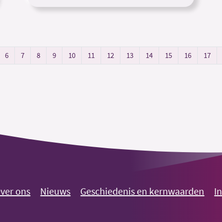
6
7
8
9
10
11
12
13
14
15
16
17
ver ons
Nieuws
Geschiedenis en kernwaarden
I