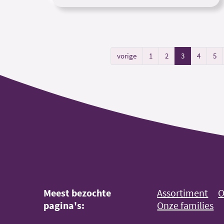
vorige
1
2
3
4
5
Meest bezochte
Assortiment
O
pagina's:
Onze families