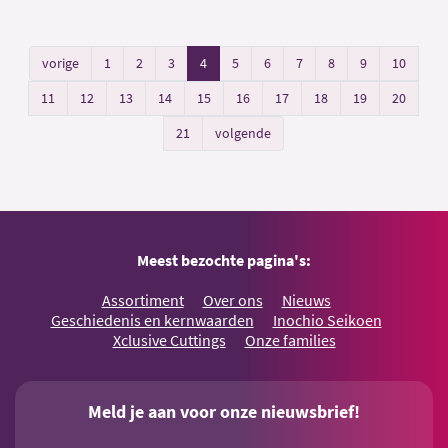
vorige
1
2
3
4
5
6
7
8
9
10
11
12
13
14
15
16
17
18
19
20
21
volgende
Meest bezochte pagina's:
Assortiment
Over ons
Nieuws
Geschiedenis en kernwaarden
Inochio Seikoen
Xclusive Cuttings
Onze families
Meld je aan voor onze nieuwsbrief!