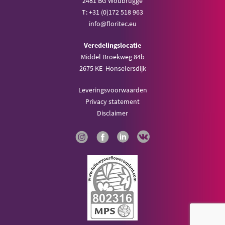
2481 BG Woubrugge
T: +31 (0)172 518 963
info@floritec.eu
Veredelingslocatie
Middel Broekweg 84b
2675 KE Honselersdijk
Leveringsvoorwaarden
Privacy statement
Disclaimer