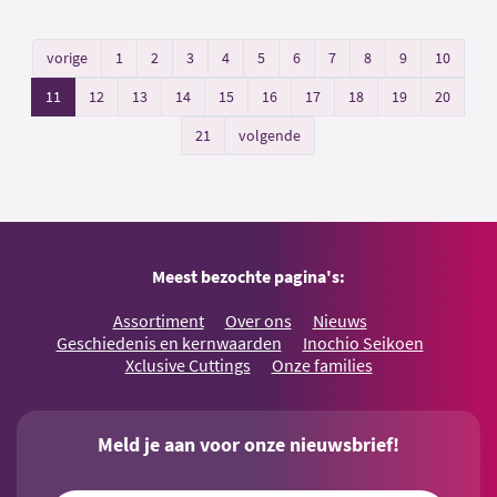
vorige
1
2
3
4
5
6
7
8
9
10
11
12
13
14
15
16
17
18
19
20
21
volgende
Meest bezochte pagina's:
Assortiment
Over ons
Nieuws
Geschiedenis en kernwaarden
Inochio Seikoen
Xclusive Cuttings
Onze families
Meld je aan voor onze nieuwsbrief!