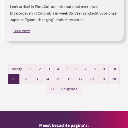
Leuk artikel in FloraCulture International over onze
bloeiproeven in Colombia in week 35. Veel aandacht voor onze
Japanse "game-changing" pluis chrysanten.
Lees meer
vorige
1
2
3
4
5
6
7
8
9
10
11
12
13
14
15
16
17
18
19
20
21
volgende
Meest bezochte pagina's: