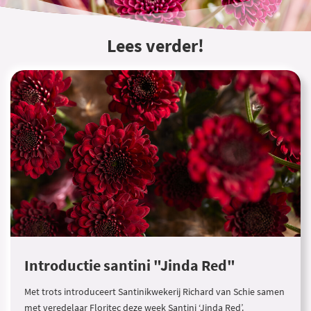
Lees verder!
Introductie santini "Jinda Red"
Met trots introduceert Santinikwekerij Richard van Schie samen
met veredelaar Floritec deze week Santini ‘Jinda Red’.