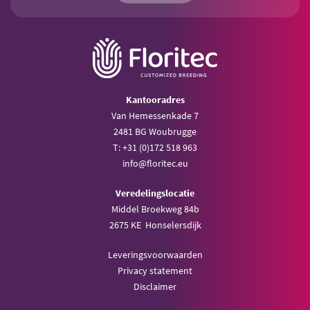
Kantooradres
Van Hemessenkade 7
2481 BG Woubrugge
T: +31 (0)172 518 963
info@floritec.eu
Veredelingslocatie
Middel Broekweg 84b
2675 KE Honselersdijk
Leveringsvoorwaarden
Privacy statement
Disclaimer