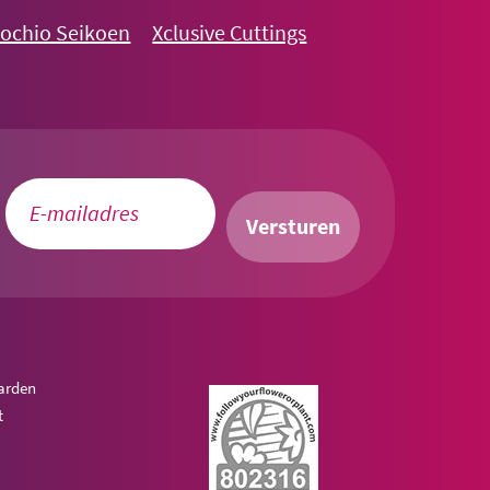
nochio Seikoen
Xclusive Cuttings
Versturen
arden
t