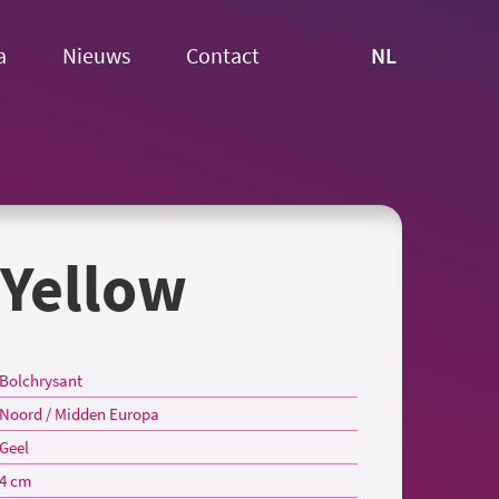
NL
a
Nieuws
Contact
 Yellow
Bolchrysant
Noord / Midden Europa
Geel
4 cm