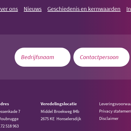
ver ons
Nieuws
Geschiedenis en kernwaarden
I
adres
Veredelingslocatie
Leveringsvoorwa
Privacy statemen
ssenkade 7
Middel Broekweg 84b
Disclaimer
Woubrugge
2675 KE Honselersdijk
172 518 963