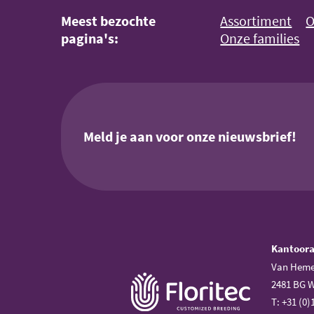
Meest bezochte
Assortiment
O
pagina's:
Onze families
Meld je aan voor onze nieuwsbrief!
Kantoor
Van Heme
2481 BG 
T: +31 (0)