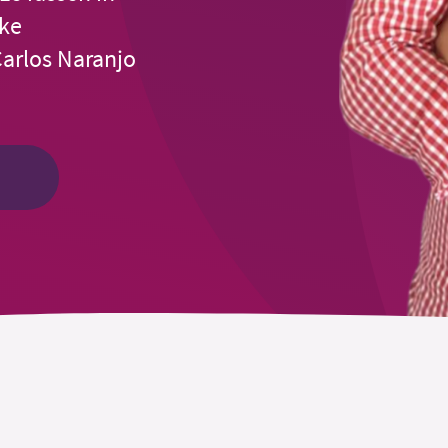
jke
arlos Naranjo