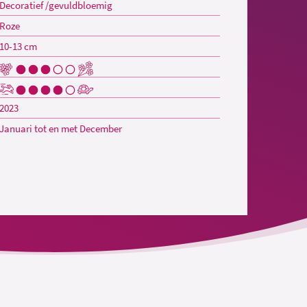
Decoratief /gevuldbloemig
Roze
10-13 cm
2023
Januari tot en met December