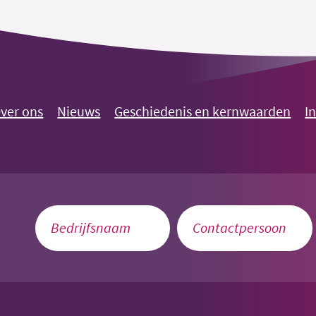
ver ons
Nieuws
Geschiedenis en kernwaarden
I