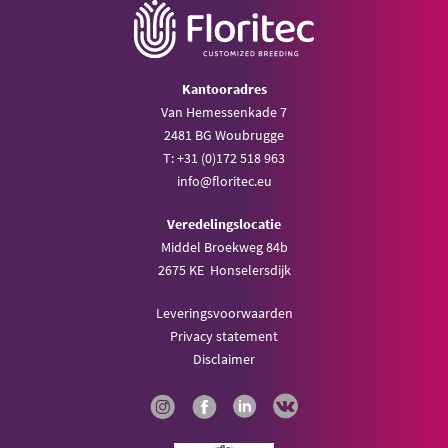
Kantooradres
Van Hemessenkade 7
2481 BG Woubrugge
T: +31 (0)172 518 963
info@floritec.eu
Veredelingslocatie
Middel Broekweg 84b
2675 KE Honselersdijk
Leveringsvoorwaarden
Privacy statement
Disclaimer