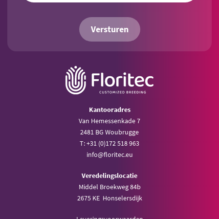
Versturen
Kantooradres
Van Hemessenkade 7
2481 BG Woubrugge
T: +31 (0)172 518 963
info@floritec.eu
Veredelingslocatie
Middel Broekweg 84b
2675 KE Honselersdijk