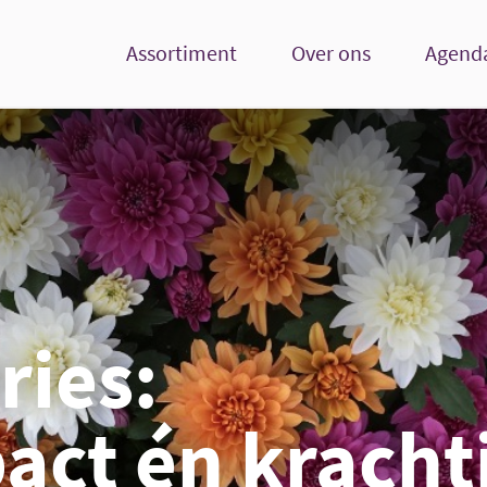
Assortiment
Over ons
Agend
ries:
ct én kracht