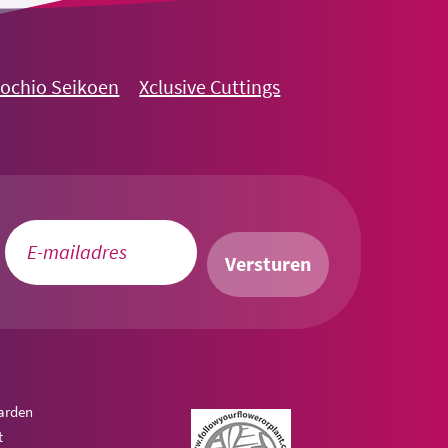
nochio Seikoen
Xclusive Cuttings
Versturen
arden
t