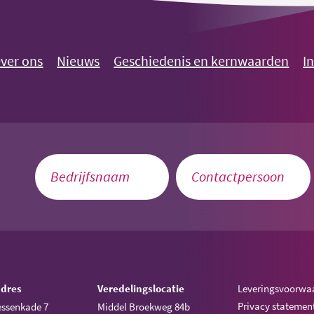
ver ons
Nieuws
Geschiedenis en kernwaarden
I
adres
Veredelingslocatie
Leveringsvoorwa
Privacy statemen
ssenkade 7
Middel Broekweg 84b