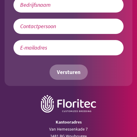
Versturen
Kantooradres
Van Hemessenkade 7
2481 BG Woubrugge