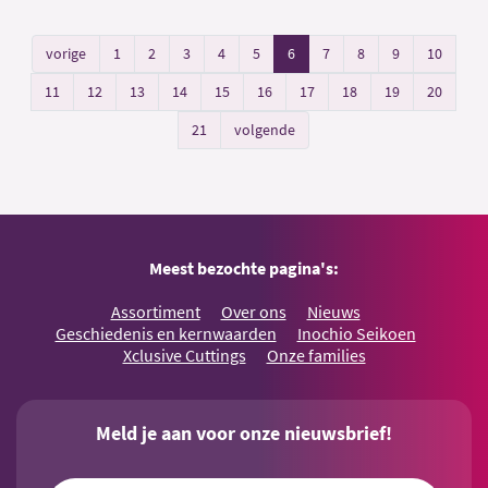
vorige
1
2
3
4
5
6
7
8
9
10
11
12
13
14
15
16
17
18
19
20
21
volgende
Meest bezochte pagina's:
Assortiment
Over ons
Nieuws
Geschiedenis en kernwaarden
Inochio Seikoen
Xclusive Cuttings
Onze families
Meld je aan voor onze nieuwsbrief!