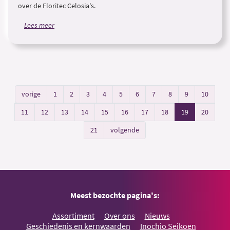
over de Floritec Celosia's.
Lees meer
vorige
1
2
3
4
5
6
7
8
9
10
11
12
13
14
15
16
17
18
19
20
21
volgende
Meest bezochte pagina's:
Assortiment
Over ons
Nieuws
Geschiedenis en kernwaarden
Inochio Seikoen