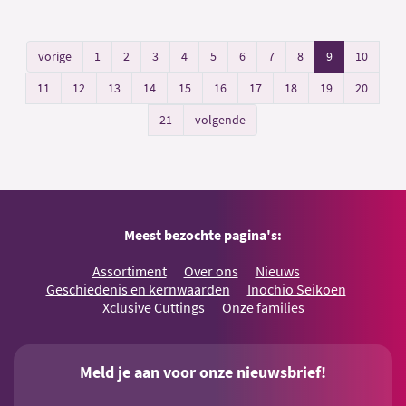
vorige
1
2
3
4
5
6
7
8
9
10
11
12
13
14
15
16
17
18
19
20
21
volgende
Meest bezochte pagina's:
Assortiment
Over ons
Nieuws
Geschiedenis en kernwaarden
Inochio Seikoen
Xclusive Cuttings
Onze families
Meld je aan voor onze nieuwsbrief!