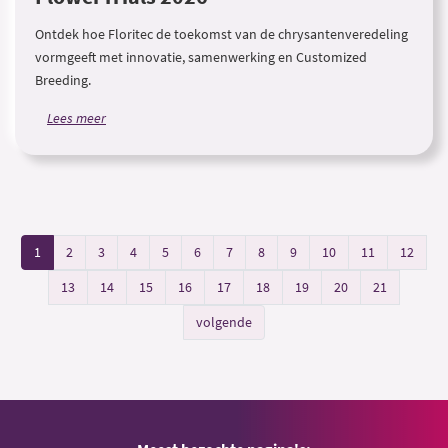
Ontdek hoe Floritec de toekomst van de chrysantenveredeling
vormgeeft met innovatie, samenwerking en Customized
Breeding.
Lees meer
1
2
3
4
5
6
7
8
9
10
11
12
13
14
15
16
17
18
19
20
21
volgende