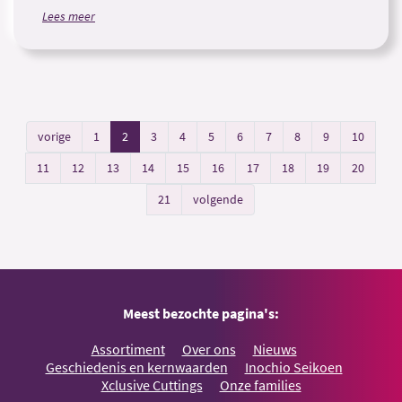
Lees meer
vorige
1
2
3
4
5
6
7
8
9
10
11
12
13
14
15
16
17
18
19
20
21
volgende
Meest bezochte pagina's:
Assortiment
Over ons
Nieuws
Geschiedenis en kernwaarden
Inochio Seikoen
Xclusive Cuttings
Onze families