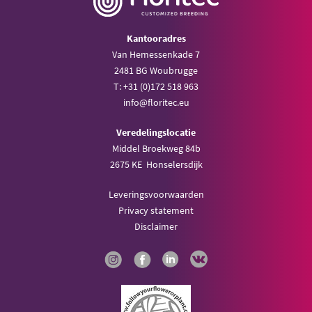
Kantooradres
Van Hemessenkade 7
2481 BG Woubrugge
T: +31 (0)172 518 963
info@floritec.eu
Veredelingslocatie
Middel Broekweg 84b
2675 KE Honselersdijk
Leveringsvoorwaarden
Privacy statement
Disclaimer