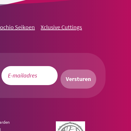
nochio Seikoen
Xclusive Cuttings
Versturen
arden
t