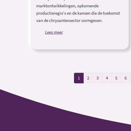
marktontwikkelingen, opkomende
productieregio's en de kansen die de toekomst
van de chrysantensector vormgeven.
Lees meer
1
2
3
4
5
6