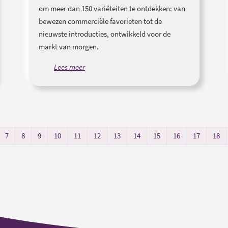
om meer dan 150 variëteiten te ontdekken: van
bewezen commerciële favorieten tot de
nieuwste introducties, ontwikkeld voor de
markt van morgen.
Lees meer
7
8
9
10
11
12
13
14
15
16
17
18