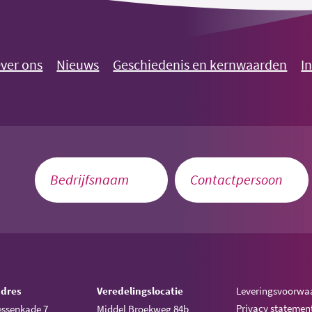
ver ons
Nieuws
Geschiedenis en kernwaarden
I
adres
Veredelingslocatie
Leveringsvoorwa
Privacy statemen
ssenkade 7
Middel Broekweg 84b