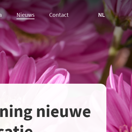
NL
a
Nieuws
Contact
ening nieuwe
catie