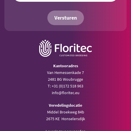
Versturen
Kantooradres
Van Hemessenkade 7
2481 BG Woubrugge
T: +31 (0)172 518 963
info@floritec.eu
Veredelingslocatie
Middel Broekweg 84b
2675 KE Honselersdijk