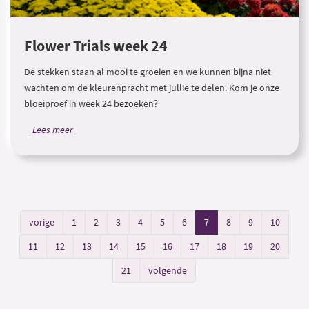
Flower Trials week 24
De stekken staan al mooi te groeien en we kunnen bijna niet
wachten om de kleurenpracht met jullie te delen. Kom je onze
bloeiproef in week 24 bezoeken?
Lees meer
vorige
1
2
3
4
5
6
7
8
9
10
11
12
13
14
15
16
17
18
19
20
21
volgende