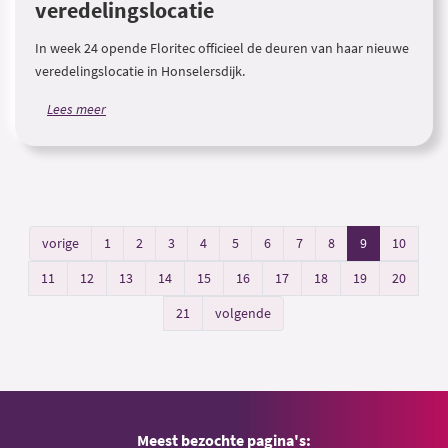
veredelingslocatie
In week 24 opende Floritec officieel de deuren van haar nieuwe
veredelingslocatie in Honselersdijk.
Lees meer
vorige
1
2
3
4
5
6
7
8
9
10
11
12
13
14
15
16
17
18
19
20
21
volgende
Meest bezochte pagina's: