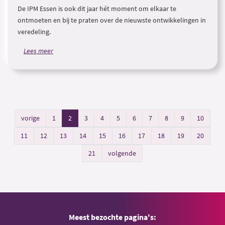
De IPM Essen is ook dit jaar hét moment om elkaar te
ontmoeten en bij te praten over de nieuwste ontwikkelingen in
veredeling.
Lees meer
vorige
1
2
3
4
5
6
7
8
9
10
11
12
13
14
15
16
17
18
19
20
21
volgende
Meest bezochte pagina's: