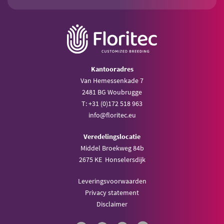
Kantooradres
Van Hemessenkade 7
2481 BG Woubrugge
T: +31 (0)172 518 963
info@floritec.eu
Veredelingslocatie
Middel Broekweg 84b
2675 KE Honselersdijk
Leveringsvoorwaarden
Privacy statement
Disclaimer