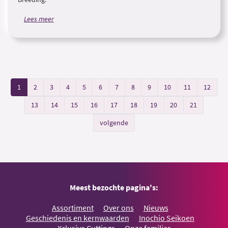
Lees meer
1
2
3
4
5
6
7
8
9
10
11
12
13
14
15
16
17
18
19
20
21
volgende
Meest bezochte pagina's:
Assortiment
Over ons
Nieuws
Geschiedenis en kernwaarden
Inochio Seikoen