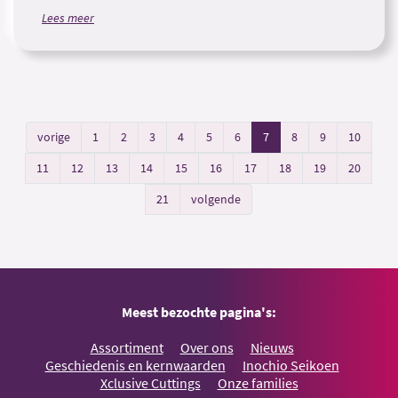
Lees meer
vorige
1
2
3
4
5
6
7
8
9
10
11
12
13
14
15
16
17
18
19
20
21
volgende
Meest bezochte pagina's:
Assortiment
Over ons
Nieuws
Geschiedenis en kernwaarden
Inochio Seikoen
Xclusive Cuttings
Onze families