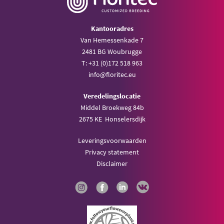
Kantooradres
Van Hemessenkade 7
2481 BG Woubrugge
T: +31 (0)172 518 963
info@floritec.eu
Veredelingslocatie
Middel Broekweg 84b
2675 KE Honselersdijk
Leveringsvoorwaarden
Privacy statement
Disclaimer