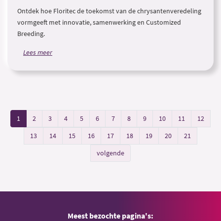
Ontdek hoe Floritec de toekomst van de chrysantenveredeling
vormgeeft met innovatie, samenwerking en Customized
Breeding.
Lees meer
1
2
3
4
5
6
7
8
9
10
11
12
13
14
15
16
17
18
19
20
21
volgende
Meest bezochte pagina's: