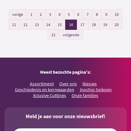
vorige
1
2
3
4
5
6
7
8
9
10
11
12
13
14
15
16
17
18
19
20
21
volgende
Meest bezochte pagina's:
Assortiment
Over ons
Nieuws
Geschiedenis en kernwaarden
Inochio Seikoen
Xclusive Cuttings
Onze families
Meld je aan voor onze nieuwsbrief!