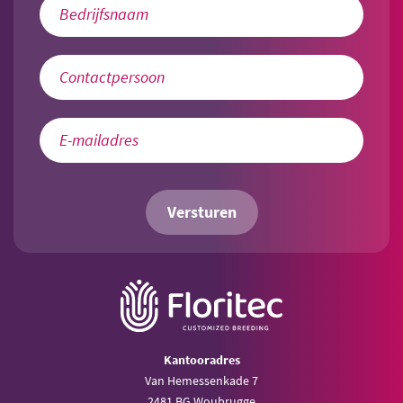
Versturen
Kantooradres
Van Hemessenkade 7
2481 BG Woubrugge