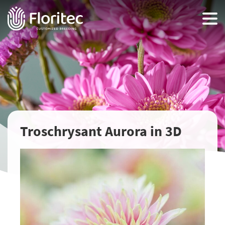
Troschrysant Aurora in 3D