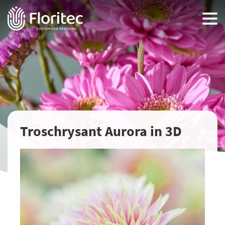
Troschrysant Aurora in 3D