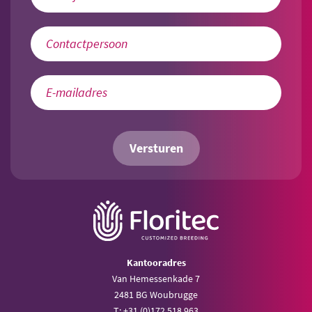
Versturen
Kantooradres
Van Hemessenkade 7
2481 BG Woubrugge
T: +31 (0)172 518 963