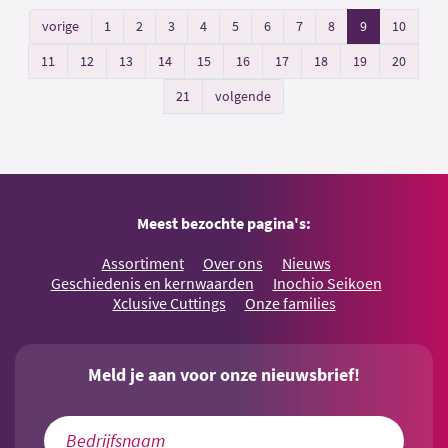
vorige
1
2
3
4
5
6
7
8
9
10
11
12
13
14
15
16
17
18
19
20
21
volgende
Meest bezochte pagina's:
Assortiment
Over ons
Nieuws
Geschiedenis en kernwaarden
Inochio Seikoen
Xclusive Cuttings
Onze families
Meld je aan voor onze nieuwsbrief!