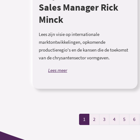
Sales Manager Rick
Minck
Lees zijn visie op internationale
marktontwikkelingen, opkomende
productieregio's en de kansen die de toekomst
van de chrysantensector vormgeven.
Lees meer
1
2
3
4
5
6