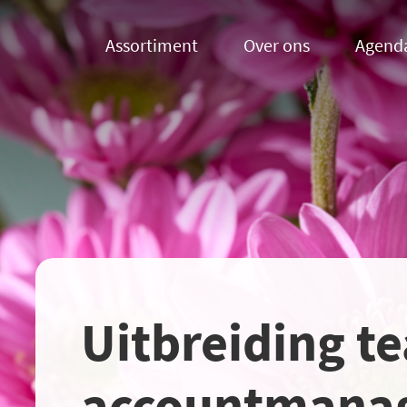
Assortiment
Over ons
Agend
Uitbreiding t
accountmanag