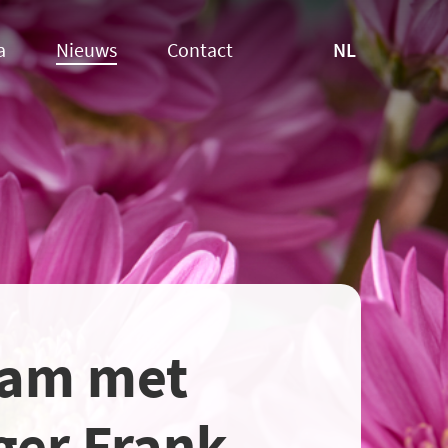
NL
a
Nieuws
Contact
eam met
er Frank