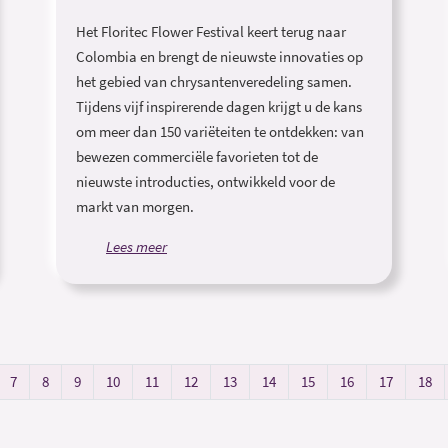
Het Floritec Flower Festival keert terug naar
Colombia en brengt de nieuwste innovaties op
het gebied van chrysantenveredeling samen.
Tijdens vijf inspirerende dagen krijgt u de kans
om meer dan 150 variëteiten te ontdekken: van
bewezen commerciële favorieten tot de
nieuwste introducties, ontwikkeld voor de
markt van morgen.
Lees meer
7
8
9
10
11
12
13
14
15
16
17
18