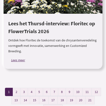
Lees het Thursd-interview: Floritec op
FlowerTrials 2026
Ontdek hoe Floritec de toekomst van de chrysantenveredeling
vormgeeft met innovatie, samenwerking en Customized
Breeding.
Lees meer
1
2
3
4
5
6
7
8
9
10
11
12
13
14
15
16
17
18
19
20
21