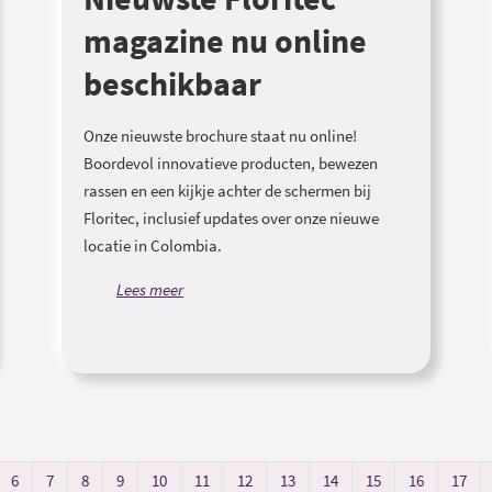
magazine nu online
beschikbaar
Onze nieuwste brochure staat nu online!
Boordevol innovatieve producten, bewezen
rassen en een kijkje achter de schermen bij
Floritec, inclusief updates over onze nieuwe
locatie in Colombia.
Lees meer
6
7
8
9
10
11
12
13
14
15
16
17